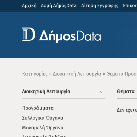
Παράκαμψη
Αρχική
Δομή ΔήμοςData
Αίτηση Εγγραφής
Επικοι
προς
το
κυρίως
περιεχόμενο
Breadcrumb
Κατηγορίες
Διοικητική Λειτουργία
Θέματα Προσ
Θέματα
Διοικητική Λειτουργία
Προγράμματα
Δεν έχετ
Συλλογικά Όργανα
Μονομελή Όργανα