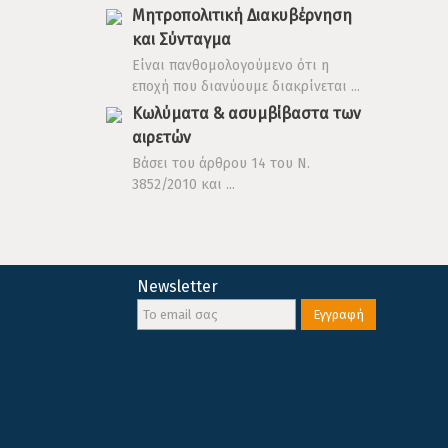
Μητροπολιτική Διακυβέρνηση
και Σύνταγμα
Είναι πανθομολογούμενο ότι η
εποχή που διανύουμε διακρίνεται ...
Κωλύματα & ασυμβίβαστα των
αιρετών
Βάσει του άρθρου 14 του Ν.
3852/2010 και ...
Newsletter