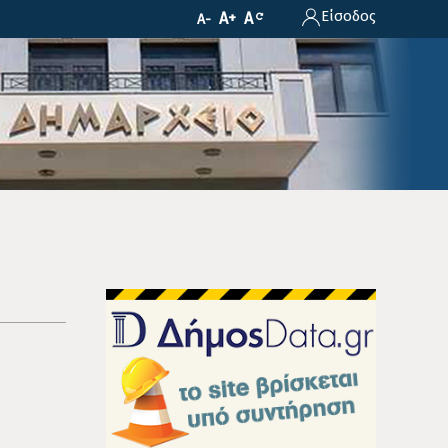
Είσοδος
A+
A
A-