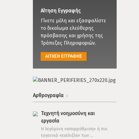
Αίτηση Εγγραφής
Γίνετε μέλη και εξασφαλίστε
το δικαίωμα ελεύθερης
πρόσβασης και χρήσης της
Τράπεζας Πληροφοριών.
ΑΙΤΗΣΗ ΕΓΓΡΑΦΗΣ
Αρθρογραφία
Τεχνητή νοημοσύνη και
εργασία
Η λεγόμενη «απορρύθμιση» ή πιο
ευγενικά «ευελιξία» των ...