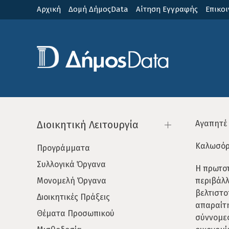
Παράκαμψη
Αρχική
Δομή ΔήμοςData
Αίτηση Εγγραφής
Επικοι
προς
το
κυρίως
περιεχόμενο
Διοικητική Λειτουργία
Αγαπητέ
Καλωσόρ
Προγράμματα
Συλλογικά Όργανα
Η πρωτο
Μονομελή Όργανα
περιβά
βελτιστ
Διοικητικές Πράξεις
απαραίτη
Θέματα Προσωπικού
σύννομε