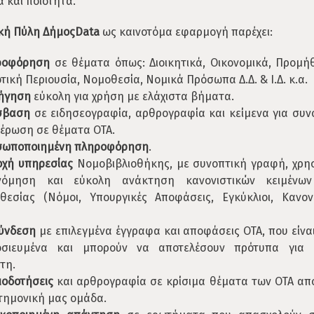
α και ποιότητα.
κή Πύλη ΔήμοςData
ως καινοτόμα εφαρμογή παρέχει:
ροφόρηση
σε θέματα όπως: Διοικητικά, Οικονομικά, Προμήθ
τική Περιουσία, Νομοθεσία, Νομικά Πρόσωπα Δ.Δ. & Ι.Δ. κ.α.
ιήγηση
εύκολη για χρήση με ελάχιστα βήματα.
σβαση
σε ειδησεογραφία, αρθρογραφία και κείμενα για συν
έρωση σε θέματα ΟΤΑ.
σωποποιημένη πληροφόρηση
.
χή υπηρεσίας
Νομοβιβλιοθήκης, με συνοπτική γραφή, χρη
ινόμηση και εύκολη ανάκτηση κανονιστικών κειμένων
θεσίας (Νόμοι, Υπουργικές Αποφάσεις, Εγκύκλιοι, Κανον
.
σύνδεση
με επιλεγμένα έγγραφα και αποφάσεις ΟΤΑ, που είνα
οσιευμένα και μπορούν να αποτελέσουν πρότυπα για 
τη.
μοδοτήσεις
και αρθρογραφία σε κρίσιμα θέματα των ΟΤΑ απ
τημονική μας ομάδα.