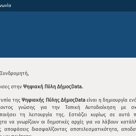
νωνία
 Συνδρομητή,
ισες στην
Ψηφιακή Πύλη ΔήμοςData.
τυπία της
Ψηφιακής Πύλης ΔήμοςData
είναι η δημιουργία ενό
λλοντος γνώσης για την Τοπική Αυτοδιοίκηση με σ
οποιήσει τη λειτουργία της. Εστιάζει κυρίως σε αυτά π
τα να γνωρίζουν οι δημοτικές αρχές για να λάβουν κατάλ
ς αποφάσεις διασφαλίζοντας αποτελεσματικότητα, αποδοτ