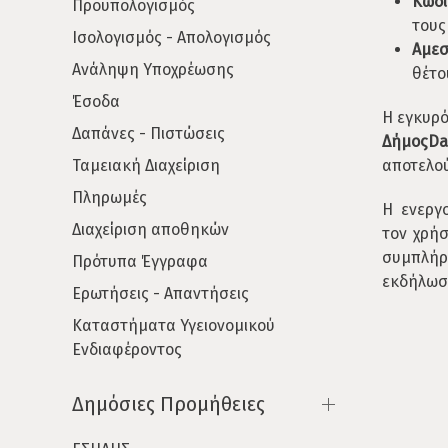
Κωδι
Προϋπολογισμός
τους
Ισολογισμός - Απολογισμός
Αμεσ
Ανάληψη Υποχρέωσης
θέτο
Έσοδα
Η εγκυρ
Δαπάνες - Πιστώσεις
ΔήμοςDa
Ταμειακή Διαχείριση
αποτελο
Πληρωμές
Η ενεργ
Διαχείριση αποθηκών
τον χρήσ
συμπλήρ
Πρότυπα Έγγραφα
εκδήλωσ
Ερωτήσεις - Απαντήσεις
Καταστήματα Υγειονομικού
Ενδιαφέροντος
Δημόσιες Προμήθειες