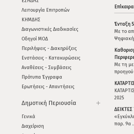
ΕΣΗΔΗΣ
Επίκαιρα
Λειτουργία Επιτροπών
ΚΗΜΔΗΣ
Ένταξη 
Διαγωνιστικές Διαδικασίες
Με το απ
Ψηφιακής
Οδηγοί ΜΟΔ
Περιλήψεις - Διακηρύξεις
Καθορισμ
Περιφερε
Ενστάσεις - Κατακυρώσεις
Με τη με
Αναθέσεις - Συμβάσεις
προηγούμ
Πρότυπα Έγγραφα
ΚΑΤΑΡΤΙ
Ερωτήσεις - Απαντήσεις
ΚΑΤΑΡΤΙ
2025
Δημοτική Περιουσία
ΔΕΙΚΤΕΣ
Γενικά
«Εγκύκλι
παρ. 9α ..
Διαχείριση