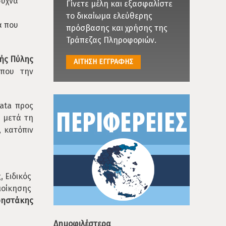
υχνά
Γίνετε μέλη και εξασφαλίστε
το δικαίωμα ελεύθερης
α που
πρόσβασης και χρήσης της
Τράπεζας Πληροφοριών.
ής Πύλης
ΑΙΤΗΣΗ ΕΓΓΡΑΦΗΣ
 που την
ata προς
ι μετά τη
 κατόπιν
, Ειδικός
ιοίκησης
Χρηστάκης
Δημοφιλέστερα