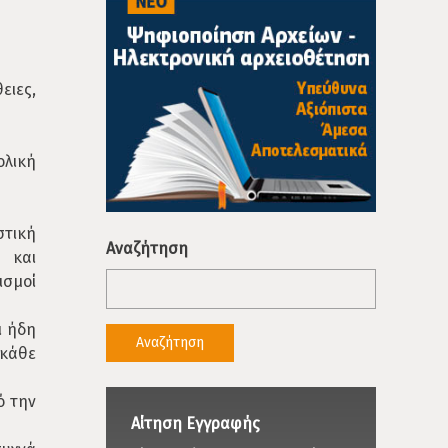
ειες,
ολική
στική
Αναζήτηση
 και
ισμοί
ι ήδη
κάθε
ό την
Αίτηση Εγγραφής