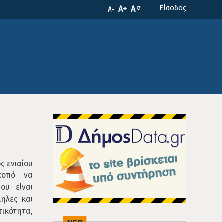
Είσοδος
A+
A
A-
ς ενιαίου
κοπό να
ου είναι
ληλες και
ικότητα,