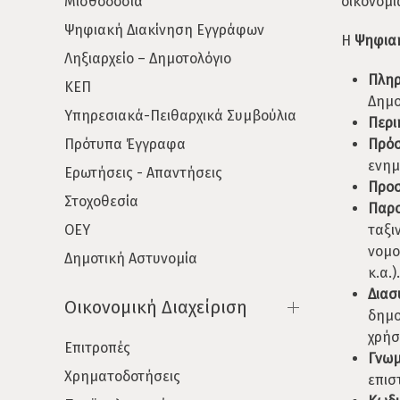
Μισθοδοσία
οικονομί
Ψηφιακή Διακίνηση Εγγράφων
Η
Ψηφια
Ληξιαρχείο – Δημοτολόγιο
Πλη
ΚΕΠ
Δημο
Υπηρεσιακά-Πειθαρχικά Συμβούλια
Περ
Πρότυπα Έγγραφα
Πρό
ενημ
Ερωτήσεις - Απαντήσεις
Προ
Στοχοθεσία
Παρο
ΟΕΥ
ταξ
νομο
Δημοτική Αστυνομία
κ.α.)
Δια
Οικονομική Διαχείριση
δημ
χρήσ
Επιτροπές
Γνω
Χρηματοδοτήσεις
επισ