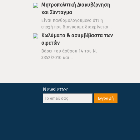
Μητροπολιτική Διακυβέρνηση
και Σύνταγμα
Είναι πανθομολογούμενο ότι η
εποχή που διανύουμε διακρίνεται ...
Κωλύματα & ασυμβίβαστα των
αιρετών
Βάσει του άρθρου 14 του Ν.
3852/2010 και ...
Newsletter