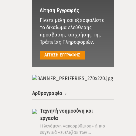
Αίτηση Εγγραφής
Γίνετε μέλη και εξασφαλίστε
το δικαίωμα ελεύθερης
πρόσβασης και χρήσης της
Τράπεζας Πληροφοριών.
ΑΙΤΗΣΗ ΕΓΓΡΑΦΗΣ
Αρθρογραφία
Τεχνητή νοημοσύνη και
εργασία
Η λεγόμενη «απορρύθμιση» ή πιο
ευγενικά «ευελιξία» των ...