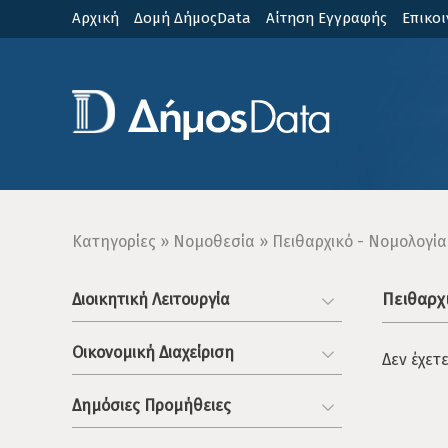
Παράκαμψη
Αρχική
Δομή ΔήμοςData
Αίτηση Εγγραφής
Επικοι
προς
το
κυρίως
περιεχόμενο
Breadcrumb
Κατηγορίες
Νομοθεσία
Πειθαρχικό - Νομολογία
Πειθαρχ
Διοικητική Λειτουργία
Οικονομική Διαχείριση
Δεν έχετ
Δημόσιες Προμήθειες