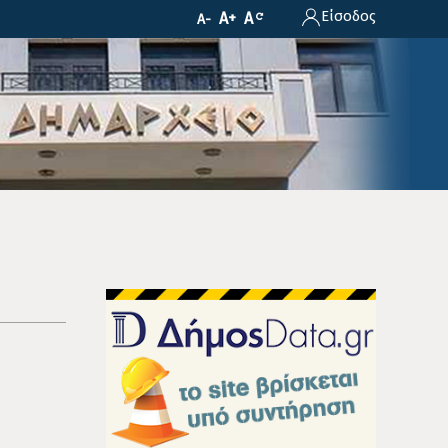
Είσοδος
A+
A
A-