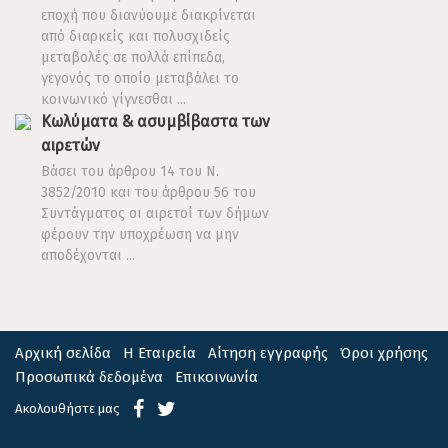
εποχή που διανύουμε διακρίνεται
από διαρκείς και πολυσχιδείς
μεταβολές σε πολλά επίπεδα,
γεγονός το οποίο μεταβάλει το
κοινωνικό γίγνεσθαι ...
Κωλύματα & ασυμβίβαστα των
αιρετών
Βάσει του άρθρου 14 του Ν.
3852/2010 και του άρθρου 56 του
Συντάγματος οι αιρετοί των δήμων
φέρουν την υποχρέωση να μην
αποδέχονται ...
Αρχική σελίδα
Η Εταιρεία
Αίτηση εγγραφής
Όροι χρήσης
Προσωπικά δεδομένα
Επικοινωνία
Ακολουθήστε μας