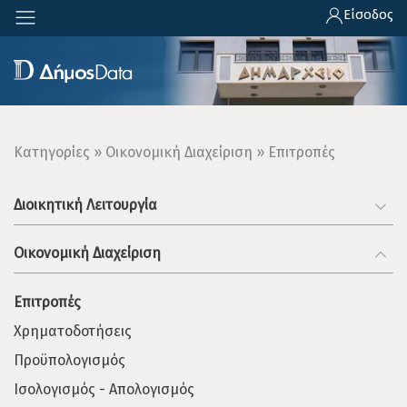
Παράκαμψη
Είσοδος
προς
το
κυρίως
περιεχόμενο
Breadcrumb
Κατηγορίες
Οικονομική Διαχείριση
Επιτροπές
Διοικητική Λειτουργία
Οικονομική Διαχείριση
Επιτροπές
Χρηματοδοτήσεις
Προϋπολογισμός
Ισολογισμός - Απολογισμός