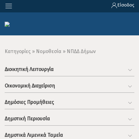
Παράκαμψη
Είσοδος
προς
το
κυρίως
περιεχόμενο
Breadcrumb
Κατηγορίες
Νομοθεσία
ΝΠΔΔ Δήμων
Διοικητική Λειτουργία
Οικονομική Διαχείριση
Δημόσιες Προμήθειες
Δημοτική Περιουσία
Δημοτικά Λιμενικά Ταμεία