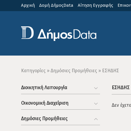
Παράκαμψη
Αρχική
Δομή ΔήμοςData
Αίτηση Εγγραφής
Επικοι
προς
το
κυρίως
περιεχόμενο
Breadcrumb
Κατηγορίες
Δημόσιες Προμήθειες
ΕΣΗΔΗΣ
ΕΣΗΔΗΣ
Διοικητική Λειτουργία
Οικονομική Διαχείριση
Δεν έχετ
Δημόσιες Προμήθειες