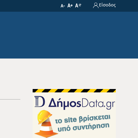
Είσοδος
A+
A
A-