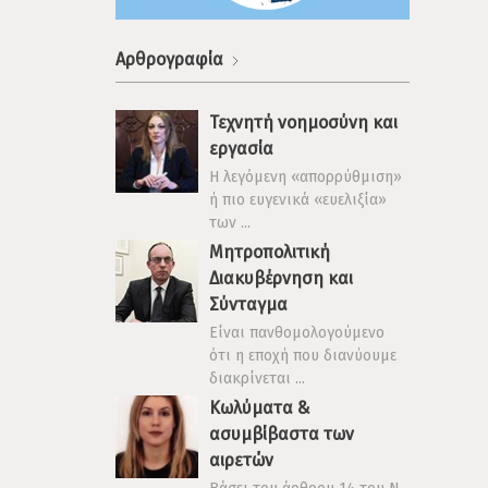
Αρθρογραφία
Τεχνητή νοημοσύνη και
εργασία
Η λεγόμενη «απορρύθμιση»
ή πιο ευγενικά «ευελιξία»
των ...
Μητροπολιτική
Διακυβέρνηση και
Σύνταγμα
Είναι πανθομολογούμενο
ότι η εποχή που διανύουμε
διακρίνεται ...
Κωλύματα &
ασυμβίβαστα των
αιρετών