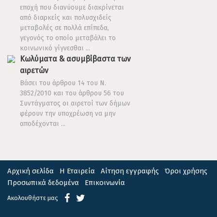
εποχή που διανύουμε διακρίνεται
από διαρκείς και πολυσχιδείς
μεταβολές σε πολλά επίπεδα,
γεγονός το οποίο μεταβάλει το
κοινωνικό γίγνεσθαι ...
Κωλύματα & ασυμβίβαστα των
αιρετών
Βάσει του άρθρου 14 του Ν.
3852/2010 και του άρθρου 56 του
Συντάγματος οι αιρετοί των δήμων
φέρουν την υποχρέωση να μην
αποδέχονται ...
Αρχική σελίδα
Η Εταιρεία
Αίτηση εγγραφής
Όροι χρήσης
Προσωπικά δεδομένα
Επικοινωνία
Ακολουθήστε μας