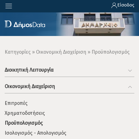
Παράκαμψη
Είσοδος
προς
το
κυρίως
περιεχόμενο
Breadcrumb
Κατηγορίες
Οικονομική Διαχείριση
Προϋπολογισμός
Διοικητική Λειτουργία
Οικονομική Διαχείριση
Επιτροπές
Χρηματοδοτήσεις
Προϋπολογισμός
Ισολογισμός - Απολογισμός