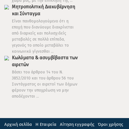
χώρα μας, με την επίκληση της ...
Μητροπολιτική Διακυβέρνηση
και Σύνταγμα
Είναι πανθομολογούμενο ότι η
εποχή που διανύουμε διακρίνεται
από διαρκείς και πολυσχιδείς
μεταβολές σε πολλά επίπεδα,
γεγονός το οποίο μεταβάλει το
κοινωνικό γίγνεσθαι ...
Κωλύματα & ασυμβίβαστα των
αιρετών
Βάσει του άρθρου 14 του Ν.
3852/2010 και του άρθρου 56 του
Συντάγματος οι αιρετοί των δήμων
φέρουν την υποχρέωση να μην
αποδέχονται ...
Αρχική σελίδα
Η Εταιρεία
Αίτηση εγγραφής
Όροι χρήσης