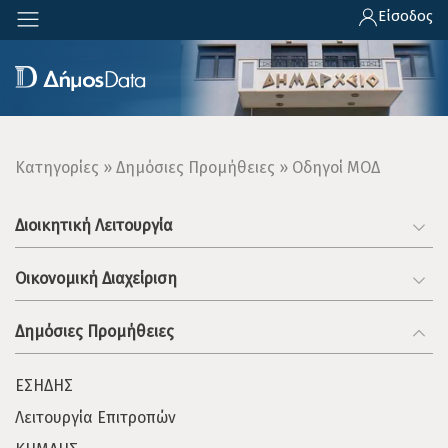
Παράκαμψη
Είσοδος
προς
το
κυρίως
περιεχόμενο
Breadcrumb
Κατηγορίες
Δημόσιες Προμήθειες
Οδηγοί ΜΟΔ
Διοικητική Λειτουργία
Οικονομική Διαχείριση
Δημόσιες Προμήθειες
ΕΣΗΔΗΣ
Λειτουργία Επιτροπών