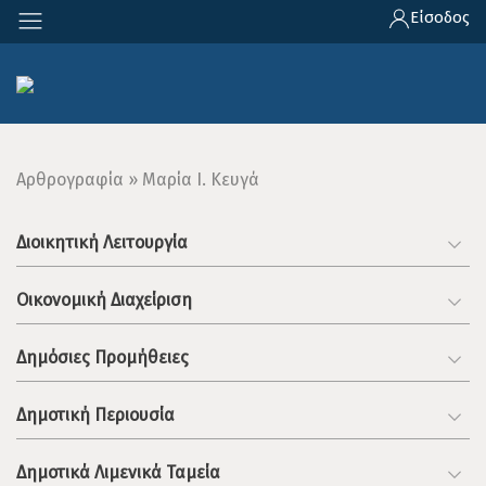
Παράκαμψη
Είσοδος
προς
το
κυρίως
περιεχόμενο
Breadcrumb
Αρθρογραφία
Μαρία Ι. Κευγά
Διοικητική Λειτουργία
Οικονομική Διαχείριση
Δημόσιες Προμήθειες
Δημοτική Περιουσία
Δημοτικά Λιμενικά Ταμεία